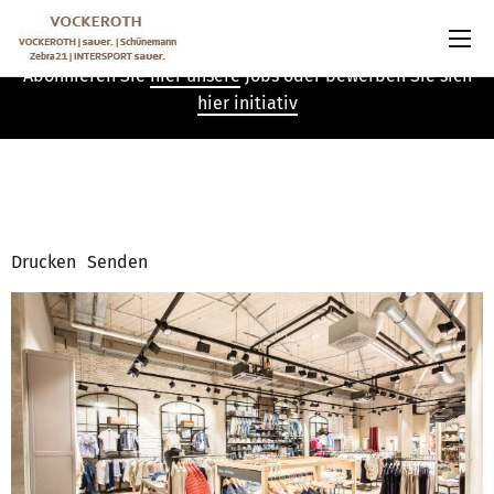
Nicht der passende Job dabei?
Abonnieren Sie
hier unsere
Jobs oder bewerben Sie sich
hier initiativ
Drucken
Senden